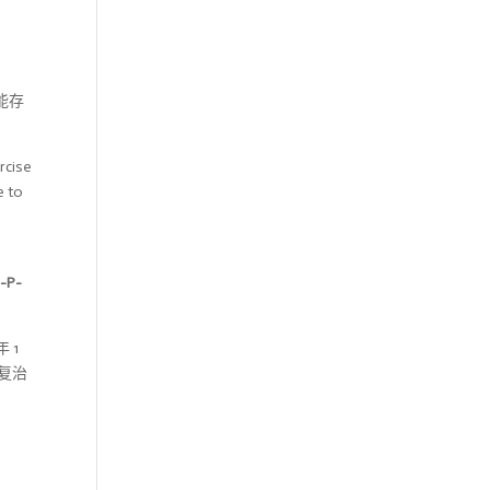
能存
P-
 1
康复治