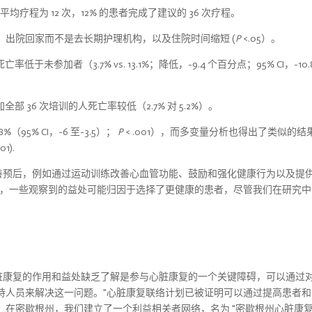
疗程为 12 次，12% 的患者完成了建议的 36 次疗程。
出院回家而不是去长期护理机构，以及住院时间缩短 (
P
<.05）。
参加者（3.7% vs. 13.1%；降低，-9.4 个百分点；95% CI，-10.
部 36 次培训的人死亡率较低（2.7% 对 5.2%）。
5% CI，-6 至-3.5）；
P
< .001），而多变量分析也得出了类似的结
01).
途径改善预后，例如通过运动训练改善心血管功能、鼓励和强化健康行为以及提
而，一些观察到的益处可能归因于选择了更健康的患者，尽管我们在研究中
者对心脏康复的作用和益处缺乏了解是参与心脏康复的一个关键障碍，可以通过
持人员来解决这一问题。"心脏康复联络计划已被证明可以通过提高患者和
。在密歇根州，我们建立了一个利益相关者网络，名为 "密歇根州心脏康