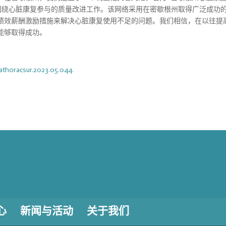
twork），以促进围绕心脏康复参与的质量改进工作。该网络采用在密歇根州取得广泛成功
绩效薪酬激励措施来解决心脏康复使用不足的问题。我们相信，在以往提
能够取得成功。
.athoracsur.2023.05.044.
心
新闻与活动
关于我们