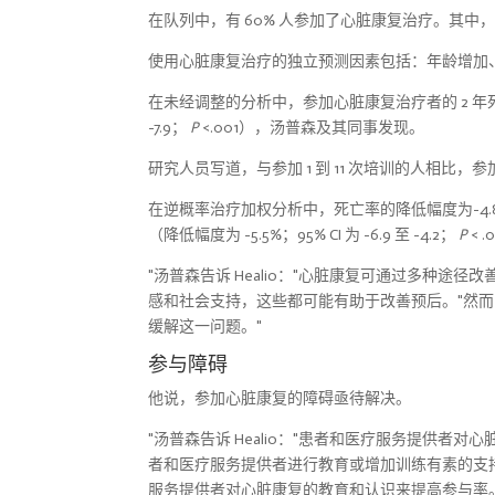
在队列中，有 60% 人参加了心脏康复治疗。其中，平均
使用心脏康复治疗的独立预测因素包括：年龄增加、
在未经调整的分析中，参加心脏康复治疗者的 2 年死亡率低于未
-7.9；
P
<.001），汤普森及其同事发现。
研究人员写道，与参加 1 到 11 次培训的人相比，参加全
在逆概率治疗加权分析中，死亡率的降低幅度为-4.8%（9
（降低幅度为 -5.5%；95% CI 为 -6.9 至 -4.2；
P
< .0
"汤普森告诉 Healio："心脏康复可通过多种
感和社会支持，这些都可能有助于改善预后。"然
缓解这一问题。"
参与障碍
他说，参加心脏康复的障碍亟待解决。
"汤普森告诉 Healio："患者和医疗服务提供
者和医疗服务提供者进行教育或增加训练有素的支
服务提供者对心脏康复的教育和认识来提高参与率