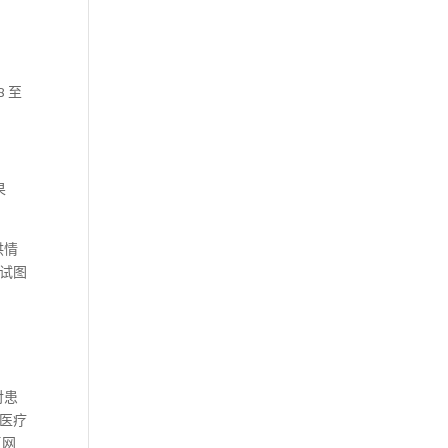
8 至
果
供情
试图
对患
医疗
复网