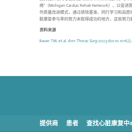
络"（Michigan Cardiac Rehab Ne
作质量改进模式，通过绩效基准、同行学习和自愿
脏康复参与率的努力未取得成功的地方，这些努力
资料来源
Bauer TM, et al.
Ann Thorac Surg
.2023;doi:10.1016/j
提供商
患者
查找心脏康复中