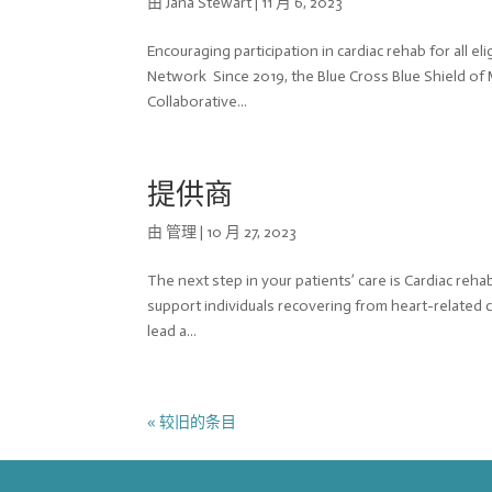
由
Jana Stewart
|
11 月 6, 2023
Encouraging participation in cardiac rehab for all el
Network Since 2019, the Blue Cross Blue Shield of
Collaborative...
提供商
由
管理
|
10 月 27, 2023
The next step in your patients’ care is Cardiac reha
support individuals recovering from heart-related c
lead a...
« 较旧的条目