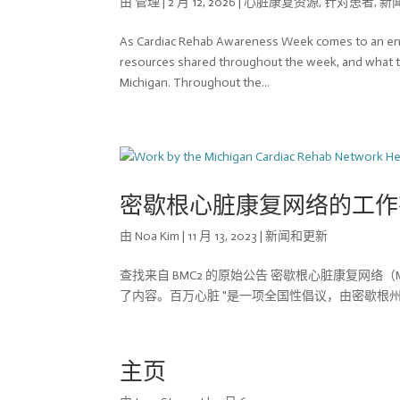
由
管理
|
2 月 12, 2026
|
心脏康复资源
,
针对患者
,
新
As Cardiac Rehab Awareness Week comes to an end,
resources shared throughout the week, and what th
Michigan. Throughout the...
密歇根心脏康复网络的工作
由
Noa Kim
|
11 月 13, 2023
|
新闻和更新
查找来自 BMC2 的原始公告 密歇根心脏康复网络（Mi
了内容。百万心脏 "是一项全国性倡议，由密歇根
主页