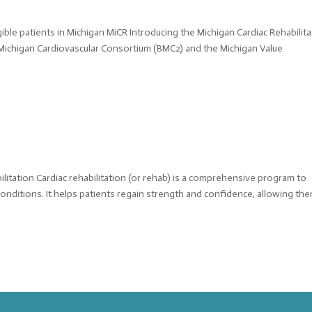
igible patients in Michigan MiCR Introducing the Michigan Cardiac Rehabilit
 Michigan Cardiovascular Consortium (BMC2) and the Michigan Value
bilitation Cardiac rehabilitation (or rehab) is a comprehensive program to
onditions. It helps patients regain strength and confidence, allowing th